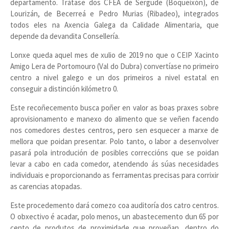
departamento. Trátase dos CFEA de Sergude (Boqueixón), de
Lourizán, de Becerreá e Pedro Murias (Ribadeo), integrados
todos eles na Axencia Galega da Calidade Alimentaria, que
depende da devandita Consellería.
Lonxe queda aquel mes de xulio de 2019 no que o CEIP Xacinto
Amigo Lera de Portomouro (Val do Dubra) convertíase no primeiro
centro a nivel galego e un dos primeiros a nivel estatal en
conseguir a distinción kilómetro 0.
Este recoñecemento busca poñer en valor as boas praxes sobre
aprovisionamento e manexo do alimento que se veñen facendo
nos comedores destes centros, pero sen esquecer a marxe de
mellora que poidan presentar. Polo tanto, o labor a desenvolver
pasará pola introdución de posibles correccións que se poidan
levar a cabo en cada comedor, atendendo ás súas necesidades
individuais e proporcionando as ferramentas precisas para corrixir
as carencias atopadas.
Este procedemento dará comezo coa auditoría dos catro centros.
O obxectivo é acadar, polo menos, un abastecemento dun 65 por
cento de produtos de proximidade que proveñan, dentro do