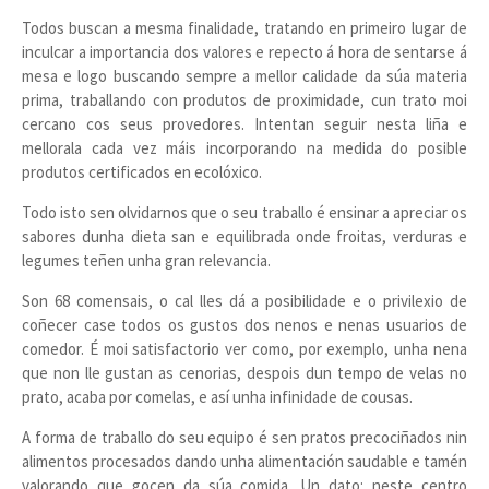
Todos buscan a mesma finalidade, tratando en primeiro lugar de
inculcar a importancia dos valores e repecto á hora de sentarse á
mesa e logo buscando sempre a mellor calidade da súa materia
prima, traballando con produtos de proximidade, cun trato moi
cercano cos seus provedores. Intentan seguir nesta liña e
mellorala cada vez máis incorporando na medida do posible
produtos certificados en ecolóxico.
Todo isto sen olvidarnos que o seu traballo é ensinar a apreciar os
sabores dunha dieta san e equilibrada onde froitas, verduras e
legumes teñen unha gran relevancia.
Son 68 comensais, o cal lles dá a posibilidade e o privilexio de
coñecer case todos os gustos dos nenos e nenas usuarios de
comedor. É moi satisfactorio ver como, por exemplo, unha nena
que non lle gustan as cenorias, despois dun tempo de velas no
prato, acaba por comelas, e así unha infinidade de cousas.
A forma de traballo do seu equipo é sen pratos precociñados nin
alimentos procesados dando unha alimentación saudable e tamén
valorando que gocen da súa comida. Un dato: neste centro