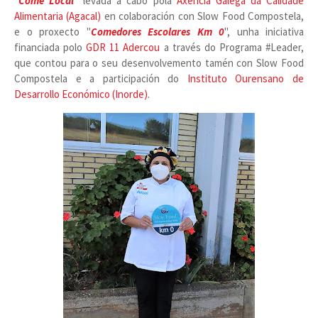
"
Come Local
"
levada a cabo pola
Axencia Galega da Calidade
Alimentaria (Agacal)
en colaboración con Slow Food Compostela,
e o proxecto "
Comedores Escolares Km 0
",
unha iniciativa
financiada polo
GDR 11 Adercou
a través do Programa #Leader,
que contou para o seu desenvolvemento tamén con Slow Food
Compostela e a participación do
Instituto Ourensano de
Desarrollo Económico (Inorde)
.