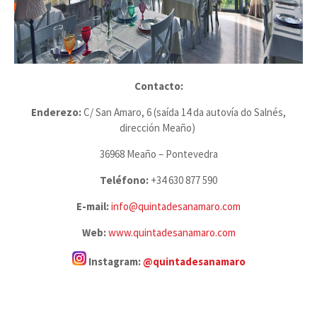
Contacto:
Enderezo:
C/ San Amaro, 6 (saída 14 da autovía do Salnés,
dirección Meaño)
36968 Meaño – Pontevedra
Teléfono:
+34 630 877 590
E-mail:
info@quintadesanamaro.com
Web:
www.quintadesanamaro.com
Instagram:
@quintadesanamaro