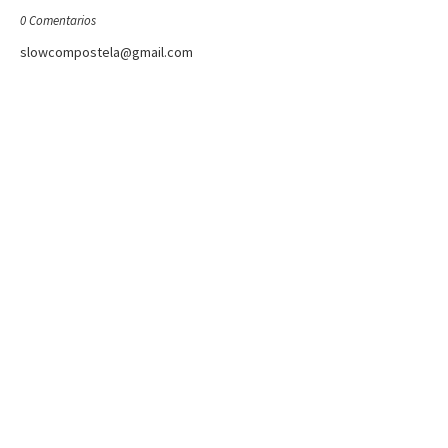
0 Comentarios
slowcompostela@gmail.com