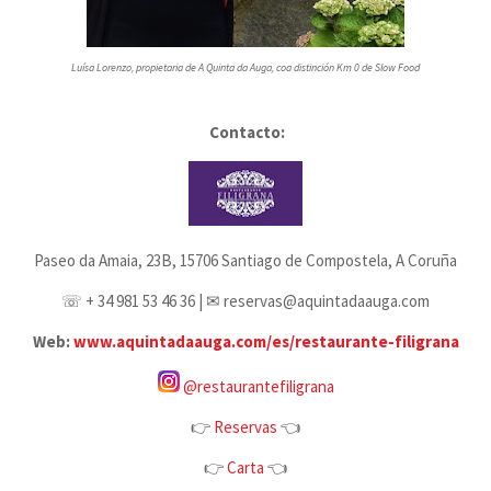
Luísa Lorenzo, propietaria de A Quinta da Auga, coa distinción Km 0 de Slow Food
Contacto:
Paseo da Amaia, 23B, 15706 Santiago de Compostela, A Coruña
☏ + 34 981 53 46 36 | ✉ reservas@aquintadaauga.com
Web:
www.aquintadaauga.com/es/restaurante-filigrana
@restaurantefiligrana
👉
Reservas
👈
👉
Carta
👈