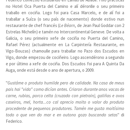
no Hotel Oca Puerta del Camino e alí déronlle o seu primeiro
traballo en cociña. Logo foi para Casa Marcelo, e de alí foi a
traballar a Suíza (o seu país de nacemento) donde estivo nun
restaurante de chef francés (
Le Béarn
, de Jean Paul Goddar con 2
Estrelas Michelín) e tamén no Intercontinental Geneve. De volta a
Galicia, o seu primeiro xefe de cociña no Puerta del Camino,
Rafael Pérez (actualmente en La Carpintería Restaurante, en
Vigo-Bouzas) chamoulle para traballar no Pazo dos Escudos en
Vigo, donde empezou de cociñeiro. Logo ascendérono a segundo
e por último a xefe de cociña. Dos Escudos foi para A Quinta Da
Auga, onde está desde o ano de apertura, o 2009.
"
Gustáme o produto humilde pero de calidade. Na casa de meus
pais hai "vida" como dicían antes. Criaron durante anos vacas de
carne, rubias, porco celta (cruzado con pietrain), galiñas e ovos
caseiros, mel, horta...co cal aprecio moito o valor do produto
procedente de pequenos produtores. Tamén me gusta moitísimo
todo o que ven do mar e en outono gozo buscando setas
" di
Federico.