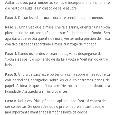
Axitar os ovos para romper as xemas e incorporar a fariña, o leite
o e resto da auga, e un chisco de sal e azucre.
Paso 2.
Deixar levedar a masa durante unha hora, polo menos.
Paso 3.
Unha vez que a masa cheira a fariña, quentar una tixola
plana e untar un anaquiño de touciño branco no fondo. Sen
agardar a que estea quente de máis, verter unha porción de masa
coa tixola ladeada repartindo a masa cun xogo de moneca.
Paso 4.
Cando os bordes estean secos, van a despegarse da
tixola eles sós. É o momento de darlle a volta e “deitala” do outro
lado.
Paso 5
. Á hora de sacalas, é bo ter una cama sobre o mesado feita
con periódicos enrugados sobre os que colocaremos panos de
papel. A idea é que a filloa arrefríe no aire e non absorba a
humidade. Así quedarán máis crocantes.
Paso 6
. Unha vez frías, pódense apilar nunha fonte á espera de
ser comestas. Se queredes que o prato medre en cantidade, é
moi importante manter aos lambóns lonxe da cociña.