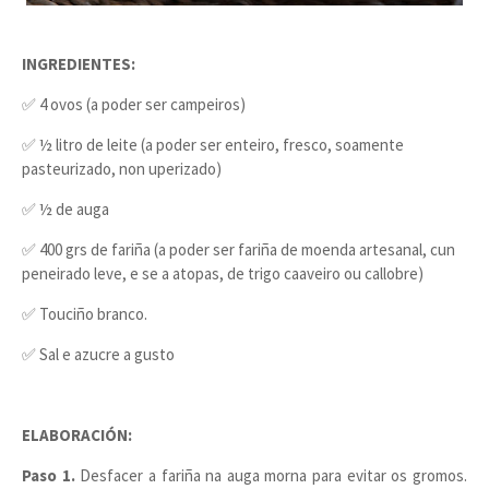
INGREDIENTES:
✅ 4 ovos (a poder ser campeiros)
✅ ½ litro de leite (a poder ser enteiro, fresco, soamente
pasteurizado, non uperizado)
✅ ½ de auga
✅ 400 grs de fariña (a poder ser fariña de moenda artesanal, cun
peneirado leve, e se a atopas, de trigo caaveiro ou callobre)
✅ Touciño branco.
✅ Sal e azucre a gusto
ELABORACIÓN:
Paso 1.
Desfacer a fariña na auga morna para evitar os gromos.