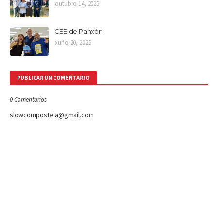
outubro 14, 2025
CEE de Panxón
xuño 20, 2025
PUBLICAR UN COMENTARIO
0 Comentarios
slowcompostela@gmail.com