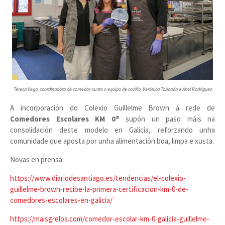
Teresa Vega, coordinadora de comedor, xunto o equipo de cociña, Verónica Taboada e Abel Rodríguez
A incorporación do Colexio Guillelme Brown á rede de
Comedores Escolares KM 0®
supón un paso máis na
consolidación deste modelo en Galicia, reforzando unha
comunidade que aposta por unha alimentación boa, limpa e xusta.
Novas en prensa:
https://www.diariodesantiago.es/tendencias/el-colexio-
guillelme-brown-recibe-la-primera-certificacion-km-0-de-
comedores-escolares-en-galicia/
https://maisgrelos.com/comedor-escolar-km-0-galicia-guillelme-