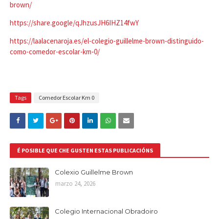
brown/
https://share.google/qJhzusJH6IHZ14fwY
https://laalacenaroja.es/el-colegio-guillelme-brown-distinguido-
como-comedor-escolar-km-0/
Tags
Comedor Escolar Km 0
É POSIBLE QUE CHE GUSTEN ESTAS PUBLICACIÓNS
Colexio Guillelme Brown
marzo 24, 2026
Colegio Internacional Obradoiro